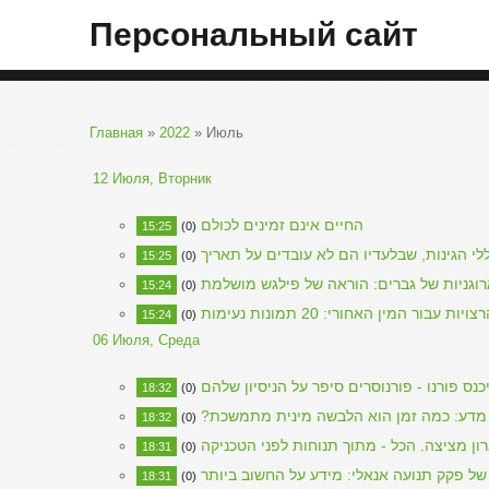
Персональный сайт
Главная
»
2022
»
Июль
12 Июля, Вторник
החיים אינם זמינים לכולם
15:25
(0)
לי הגינות, שבלעדיו הם לא עובדים על תאריך
15:25
(0)
רוגניות של גברים: הוראה של פילגש מושלמת
15:24
(0)
 עבור המין האחורי: 20 תמונות נעימות
15:24
(0)
06 Июля, Среда
כנס פורנו - פורנוסרים סיפר על הניסיון שלהם
18:32
(0)
 מדע: כמה זמן הוא הלבשה מינית מתמשכת
18:32
(0)
ון מציצה. הכל - מתוך תנוחות לפני הטכניקה
18:31
(0)
של פקק תנועה אנאלי: מידע על החשוב ביותר
18:31
(0)