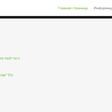
Главная страница
Информаци
כיצד לנצח מו
כלל "שבע