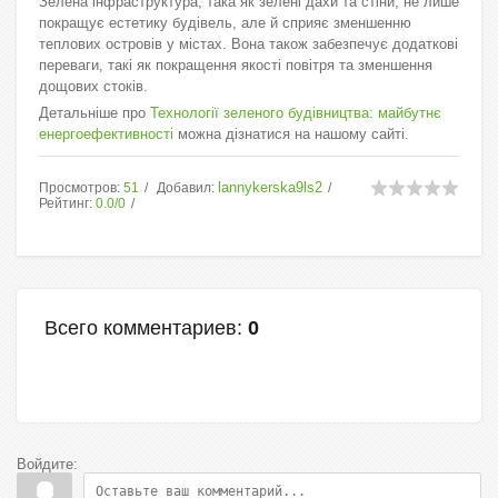
Зелена інфраструктура, така як зелені дахи та стіни, не лише
покращує естетику будівель, але й сприяє зменшенню
теплових островів у містах. Вона також забезпечує додаткові
переваги, такі як покращення якості повітря та зменшення
дощових стоків.
Детальніше про
Технології зеленого будівництва: майбутнє
енергоефективності
можна дізнатися на нашому сайті.
lannykerska9ls2
Просмотров
:
51
Добавил
:
Рейтинг
:
0.0
/
0
Всего комментариев
:
0
Войдите: