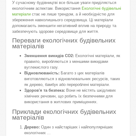
У сучасному будівництві все більше уваги приділяється
екологічним аспектам. Використання
Екологічні будівельні
матеріали
стає не лише трендом, а й необхідністю для
збереження навколишнього середовища. Ці матеріали
допомагають зменшити негативний вплив на природу та
забезпечують здорове середовище для життя.
Переваги екологічних будівельних
матеріалів
Зменшення викидів CO2:
Екологічні матеріали, як
правило, виробляються з меншими викидами
вуглекислого газу.
Відновлюваність:
Багато з цих матеріалів
виготовляються з відновлювальних ресурсів, таких
як дерево, бамбук або перероблені матеріали.
Здоров'я та безпека:
Вони не містять шкідливих
хімічних речовин, що робить їх безпечними для
використання в житлових приміщеннях.
Приклади екологічних будівельних
матеріалів
Дерево:
Один з найстаріших і найпопулярніших
екологічних
...